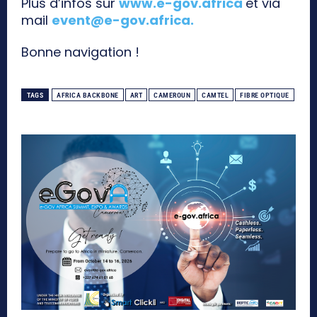
Plus d’infos sur
www.e-gov.africa
et via
mail
event@e-gov.africa
.
Bonne navigation !
TAGS
AFRICA BACKBONE
ART
CAMEROUN
CAMTEL
FIBRE OPTIQUE