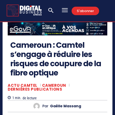
S'abonner
Cameroun : Camtel
s’engage à réduire les
risques de coupure de la
fibre optique
ACTU CAMTEL
CAMEROUN
DERNIÈRES PUBLICATIONS
1
min.
de lecture
Par
Gaëlle Massang