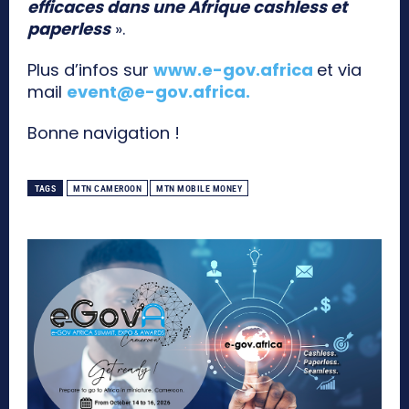
efficaces dans une Afrique cashless et
paperless
».
Plus d’infos sur
www.e-gov.africa
et via
mail
event@e-gov.africa
.
Bonne navigation !
TAGS
MTN CAMEROON
MTN MOBILE MONEY