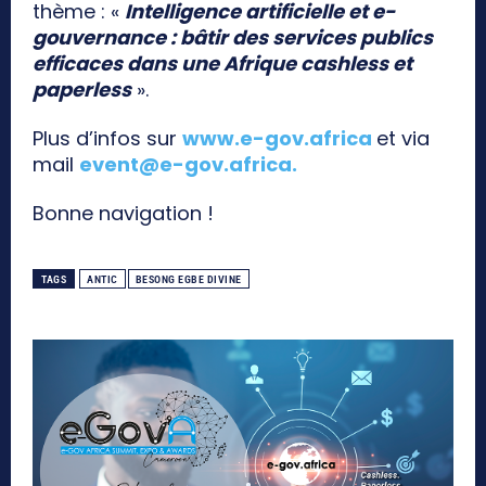
thème : «
Intelligence artificielle et e-
gouvernance : bâtir des services publics
efficaces dans une Afrique cashless et
paperless
».
Plus d’infos sur
www.e-gov.africa
et via
mail
event@e-gov.africa
.
Bonne navigation !
TAGS
ANTIC
BESONG EGBE DIVINE