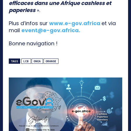
efficaces dans une Afrique cashless et
paperless
».
Plus d’infos sur
www.e-gov.africa
et via
mail
event@e-gov.africa
.
Bonne navigation !
TAGS
LCB
ONEA
ORANGE