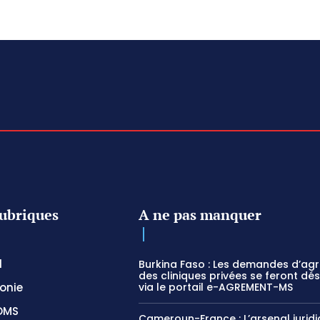
ubriques
A ne pas manquer
l
Burkina Faso : Les demandes d’ag
des cliniques privées se feront dé
onie
via le portail e-AGREMENT-MS
OMS
Cameroun-France : L’arsenal jurid