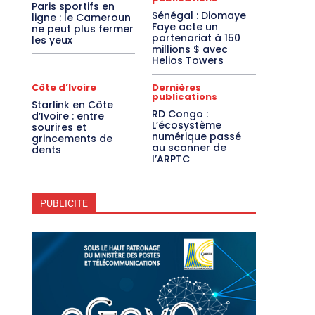
Paris sportifs en
Sénégal : Diomaye
ligne : le Cameroun
Faye acte un
ne peut plus fermer
partenariat à 150
les yeux
millions $ avec
Helios Towers
Côte d’Ivoire
Dernières
publications
Starlink en Côte
RD Congo :
d’Ivoire : entre
L’écosystème
sourires et
numérique passé
grincements de
au scanner de
dents
l’ARPTC
PUBLICITE