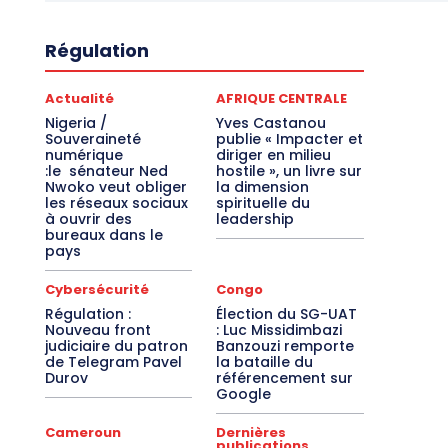
Régulation
Actualité
AFRIQUE CENTRALE
Nigeria /
Yves Castanou
Souveraineté
publie « Impacter et
numérique
diriger en milieu
:le sénateur Ned
hostile », un livre sur
Nwoko veut obliger
la dimension
les réseaux sociaux
spirituelle du
à ouvrir des
leadership
bureaux dans le
pays
Cybersécurité
Congo
Régulation :
Élection du SG-UAT
Nouveau front
: Luc Missidimbazi
judiciaire du patron
Banzouzi remporte
de Telegram Pavel
la bataille du
Durov
référencement sur
Google
Cameroun
Dernières
publications