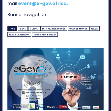
mail
event@e-gov.africa
.
Bonne navigation !
TAGS
BEAC
CONAC
MTN MOBILE MONEY
ORANGE MONEY
WAVE
WAVE CAMEROUN
YVON SANA BANGUI