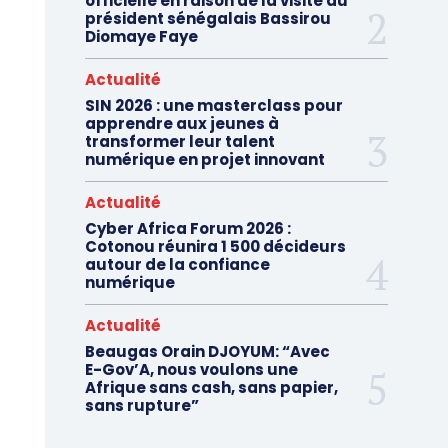
officielle en raison de la visite du
président sénégalais Bassirou
Diomaye Faye
Actualité
SIN 2026 : une masterclass pour
apprendre aux jeunes à
transformer leur talent
numérique en projet innovant
Actualité
Cyber Africa Forum 2026 :
Cotonou réunira 1 500 décideurs
autour de la confiance
numérique
Actualité
Beaugas Orain DJOYUM: “Avec
E-Gov’A, nous voulons une
Afrique sans cash, sans papier,
sans rupture”