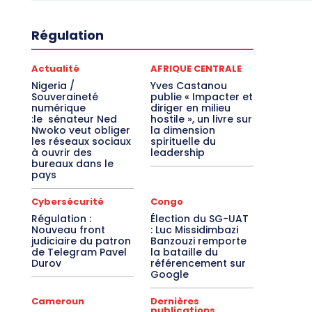
Régulation
Actualité
AFRIQUE CENTRALE
Nigeria /
Yves Castanou
Souveraineté
publie « Impacter et
numérique
diriger en milieu
:le sénateur Ned
hostile », un livre sur
Nwoko veut obliger
la dimension
les réseaux sociaux
spirituelle du
à ouvrir des
leadership
bureaux dans le
pays
Cybersécurité
Congo
Régulation :
Élection du SG-UAT
Nouveau front
: Luc Missidimbazi
judiciaire du patron
Banzouzi remporte
de Telegram Pavel
la bataille du
Durov
référencement sur
Google
Cameroun
Dernières
publications