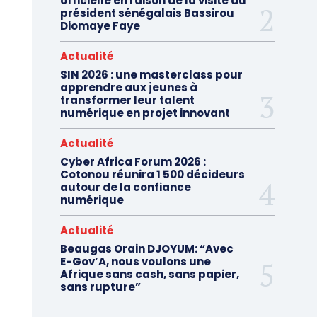
officielle en raison de la visite du
président sénégalais Bassirou
Diomaye Faye
Actualité
SIN 2026 : une masterclass pour
apprendre aux jeunes à
transformer leur talent
numérique en projet innovant
Actualité
Cyber Africa Forum 2026 :
Cotonou réunira 1 500 décideurs
autour de la confiance
numérique
Actualité
Beaugas Orain DJOYUM: “Avec
E-Gov’A, nous voulons une
Afrique sans cash, sans papier,
sans rupture”