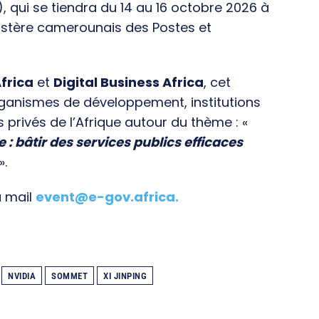
), qui se tiendra du 14 au 16 octobre 2026 à
istère camerounais des Postes et
frica
et
Digital Business Africa
, cet
rganismes de développement, institutions
s privés de l’Afrique autour du thème : «
e : bâtir des services publics efficaces
».
a mail
event@e-gov.africa
.
NVIDIA
SOMMET
XI JINPING