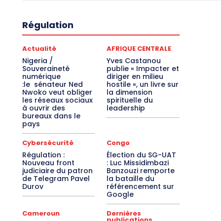
Régulation
Actualité
AFRIQUE CENTRALE
Nigeria /
Yves Castanou
Souveraineté
publie « Impacter et
numérique
diriger en milieu
:le sénateur Ned
hostile », un livre sur
Nwoko veut obliger
la dimension
les réseaux sociaux
spirituelle du
à ouvrir des
leadership
bureaux dans le
pays
Cybersécurité
Congo
Régulation :
Élection du SG-UAT
Nouveau front
: Luc Missidimbazi
judiciaire du patron
Banzouzi remporte
de Telegram Pavel
la bataille du
Durov
référencement sur
Google
Cameroun
Dernières
publications