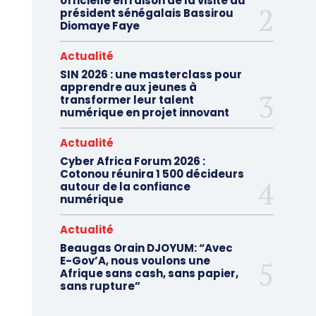
officielle en raison de la visite du
président sénégalais Bassirou
Diomaye Faye
Actualité
SIN 2026 : une masterclass pour
apprendre aux jeunes à
transformer leur talent
numérique en projet innovant
Actualité
Cyber Africa Forum 2026 :
Cotonou réunira 1 500 décideurs
autour de la confiance
numérique
Actualité
Beaugas Orain DJOYUM: “Avec
E-Gov’A, nous voulons une
Afrique sans cash, sans papier,
sans rupture”