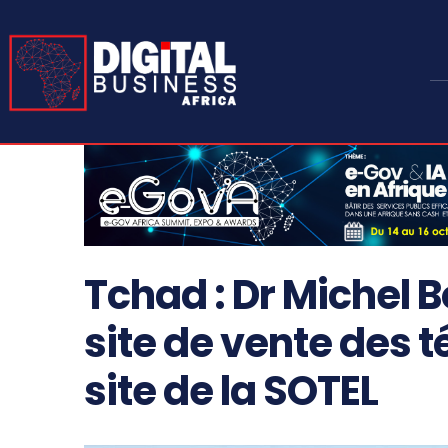
Tchad : Dr Michel B
site de vente des 
site de la SOTEL