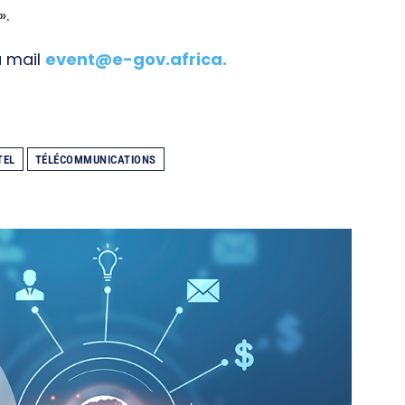
».
a mail
event@e-gov.africa
.
TEL
TÉLÉCOMMUNICATIONS