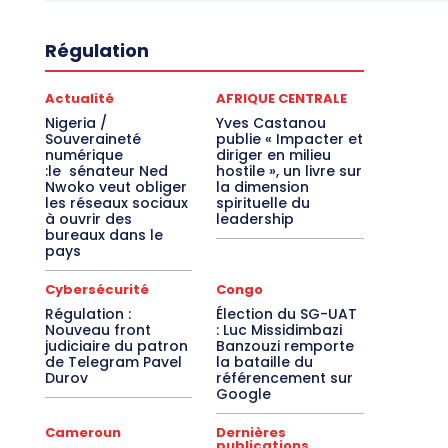
Régulation
Actualité
AFRIQUE CENTRALE
Nigeria /
Yves Castanou
Souveraineté
publie « Impacter et
numérique
diriger en milieu
:le sénateur Ned
hostile », un livre sur
Nwoko veut obliger
la dimension
les réseaux sociaux
spirituelle du
à ouvrir des
leadership
bureaux dans le
pays
Cybersécurité
Congo
Régulation :
Élection du SG-UAT
Nouveau front
: Luc Missidimbazi
judiciaire du patron
Banzouzi remporte
de Telegram Pavel
la bataille du
Durov
référencement sur
Google
Cameroun
Dernières
publications