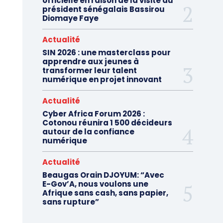
officielle en raison de la visite du
président sénégalais Bassirou
Diomaye Faye
Actualité
SIN 2026 : une masterclass pour
apprendre aux jeunes à
transformer leur talent
numérique en projet innovant
Actualité
Cyber Africa Forum 2026 :
Cotonou réunira 1 500 décideurs
autour de la confiance
numérique
Actualité
Beaugas Orain DJOYUM: “Avec
E-Gov’A, nous voulons une
Afrique sans cash, sans papier,
sans rupture”