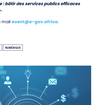
e : bâtir des services publics efficaces
».
a mail
event@e-gov.africa
.
NUMÉRIQUE