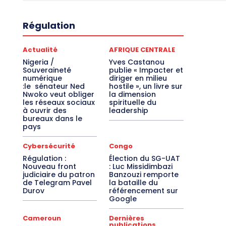
Régulation
Actualité
AFRIQUE CENTRALE
Nigeria /
Yves Castanou
Souveraineté
publie « Impacter et
numérique
diriger en milieu
:le sénateur Ned
hostile », un livre sur
Nwoko veut obliger
la dimension
les réseaux sociaux
spirituelle du
à ouvrir des
leadership
bureaux dans le
pays
Cybersécurité
Congo
Régulation :
Élection du SG-UAT
Nouveau front
: Luc Missidimbazi
judiciaire du patron
Banzouzi remporte
de Telegram Pavel
la bataille du
Durov
référencement sur
Google
Cameroun
Dernières
publications