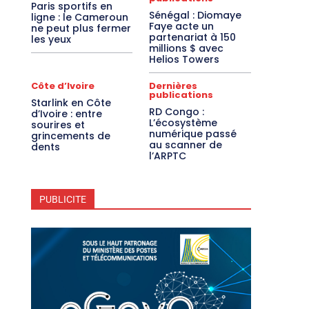
Paris sportifs en
Sénégal : Diomaye
ligne : le Cameroun
Faye acte un
ne peut plus fermer
partenariat à 150
les yeux
millions $ avec
Helios Towers
Côte d’Ivoire
Dernières
publications
Starlink en Côte
RD Congo :
d’Ivoire : entre
L’écosystème
sourires et
numérique passé
grincements de
au scanner de
dents
l’ARPTC
PUBLICITE