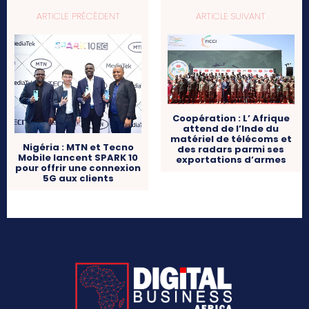
ARTICLE PRÉCÉDENT
ARTICLE SUIVANT
Coopération : L’ Afrique
attend de l’Inde du
matériel de télécoms et
Nigéria : MTN et Tecno
des radars parmi ses
Mobile lancent SPARK 10
exportations d’armes
pour offrir une connexion
5G aux clients