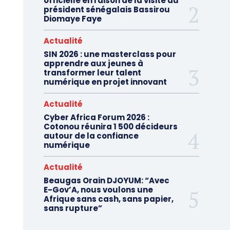
officielle en raison de la visite du
président sénégalais Bassirou
Diomaye Faye
Actualité
SIN 2026 : une masterclass pour
apprendre aux jeunes à
transformer leur talent
numérique en projet innovant
Actualité
Cyber Africa Forum 2026 :
Cotonou réunira 1 500 décideurs
autour de la confiance
numérique
Actualité
Beaugas Orain DJOYUM: “Avec
E-Gov’A, nous voulons une
Afrique sans cash, sans papier,
sans rupture”