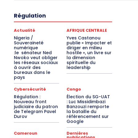
Régulation
Actualité
AFRIQUE CENTRALE
Nigeria /
Yves Castanou
Souveraineté
publie « Impacter et
numérique
diriger en milieu
:le sénateur Ned
hostile », un livre sur
Nwoko veut obliger
la dimension
les réseaux sociaux
spirituelle du
à ouvrir des
leadership
bureaux dans le
pays
Cybersécurité
Congo
Régulation :
Élection du SG-UAT
Nouveau front
: Luc Missidimbazi
judiciaire du patron
Banzouzi remporte
de Telegram Pavel
la bataille du
Durov
référencement sur
Google
Cameroun
Dernières
publications