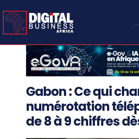
Gabon : Ce qui cha
numérotation télé
de 8 à 9 chiffres dès