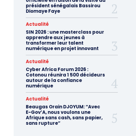
officielle en raison de la visite du
président sénégalais Bassirou
Diomaye Faye
Actualité
SIN 2026 : une masterclass pour
apprendre aux jeunes à
transformer leur talent
numérique en projet innovant
Actualité
Cyber Africa Forum 2026 :
Cotonou réunira 1 500 décideurs
autour de la confiance
numérique
Actualité
Beaugas Orain DJOYUM: “Avec
E-Gov’A, nous voulons une
Afrique sans cash, sans papier,
sans rupture”