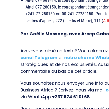
Airtel 074 081414, le correspondant étranger d
Airtel 077 280150, le correspondant étranger dev
+241 77 280150 ou 00 241 77280150. Pour tou
centres d’appels, 222 (libertis et Moov), 111 (
AI
Par Gaëlle Massang, avec Arcep Gab
Avez-vous aimé ce texte? Vous aimerez s
canal Telegram
et
notre chaîne Wha
stratégiques et de nos exclusivités. Aussi
commentaire au bas de cet article.
Vous souhaitez nous envoyer une info ou 
Business Africa ? Ecrivez-nous via mail
c
via WhatsApp
+237 674 61 01 68
Par ailleurs, ne manquez pas la premièr