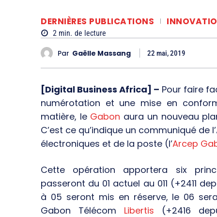
DERNIÈRES PUBLICATIONS
INNOVATI
2
min.
de lecture
Par
Gaëlle Massang
22 mai, 2019
[Digital Business Africa] –
Pour faire fa
numérotation et une mise en conformi
matière, le
Gabon
aura un nouveau plan 
C’est ce qu’indique un communiqué de l
électroniques et de la poste (l’
Arcep Ga
Cette opération apportera six prin
passeront du 01 actuel au 011 (+2411 dep
à 05 seront mis en réserve, le 06 ser
Gabon Télécom
Libertis
(+2416 dep