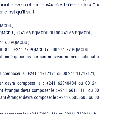
al devra retirer le «A» c’est-à-dire le « 0 »
ainsi qu’il suit :
PQMCDU ;
2 PQMCDU ; +241 66 PQMCDU OU 00 241 66 PQMCDU;
241 65 PQMCDU ;
QMCDU ; : +241 77 PQMCDU ou 00 241 77 PQMCDU.
r l’abonné gabonais sur son nouveau numéro national à
vra composer le : +241 11717171 ou 00 241 11717171;
nger devra composer le : +241 62040404 ou 00 241
ant étranger devra composer le : +241 66111111 ou 00
ant étranger devra composer le : +241 65050505 ou 00