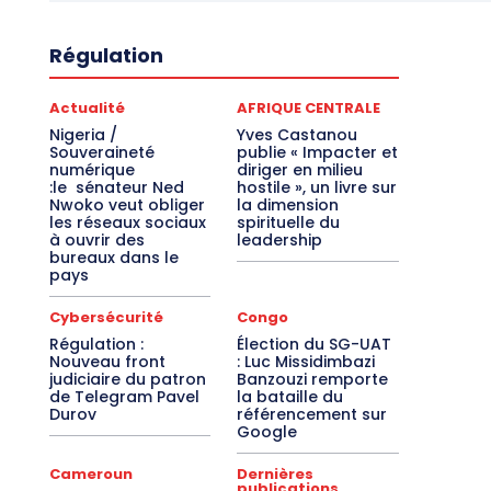
Régulation
Actualité
AFRIQUE CENTRALE
Nigeria /
Yves Castanou
Souveraineté
publie « Impacter et
numérique
diriger en milieu
:le sénateur Ned
hostile », un livre sur
Nwoko veut obliger
la dimension
les réseaux sociaux
spirituelle du
à ouvrir des
leadership
bureaux dans le
pays
Cybersécurité
Congo
Régulation :
Élection du SG-UAT
Nouveau front
: Luc Missidimbazi
judiciaire du patron
Banzouzi remporte
de Telegram Pavel
la bataille du
Durov
référencement sur
Google
Cameroun
Dernières
publications