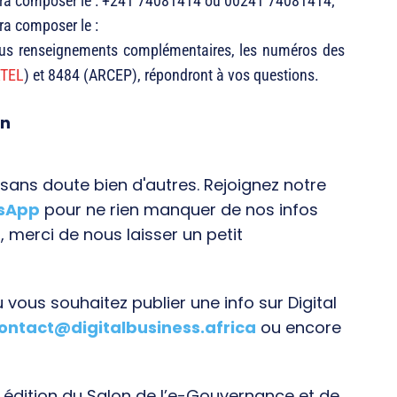
evra composer le : +241 74081414 ou 00241 74081414;
ra composer le :
s renseignements complémentaires, les numéros des
RTEL
) et 8484 (ARCEP), répondront à vos questions.
on
ans doute bien d'autres. Rejoignez notre
tsApp
pour ne rien manquer de nos infos
, merci de nous laisser un petit
vous souhaitez publier une info sur Digital
ontact@digitalbusiness.africa
ou encore
e édition du Salon de l’e-Gouvernance et de