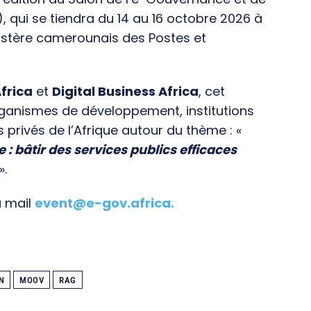
), qui se tiendra du 14 au 16 octobre 2026 à
istère camerounais des Postes et
frica
et
Digital Business Africa
, cet
rganismes de développement, institutions
s privés de l’Afrique autour du thème : «
e : bâtir des services publics efficaces
».
a mail
event@e-gov.africa
.
N
MOOV
RAG