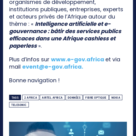
organismes de développement,
institutions publiques, entreprises, experts
et acteurs privés de l’Afrique autour du
thème : «
Intelligence artificielle et e-
gouvernance : bâtir des services publics
efficaces dans une Afrique cashless et
paperless
».
Plus d’infos sur
www.e-gov.africa
et via
mail
event@e-gov.africa
.
Bonne navigation !
TAGS
2 AFRICA
AIRTEL AFRICA
DONNÉES
FIBRE OPTIQUE
NOKIA
TELESONIC