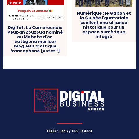
Numérique : le Gabon et
la Guinée Équatoriale
scellent une alliance
historique pour un
Digital : Le Camerounais
espace numérique
Peupah Zouzoua nominé
intégré
au Maboke d’or,
catégorie meilleur
blogueur d’Afrique
francophone [votez !]
TÉLÉCOMS / NATIONAL