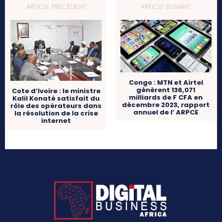
ARTICLE PRÉCÉDENT
ARTICLE SUIVANT
Congo : MTN et Airtel
génèrent 136,071
Cote d’Ivoire : le ministre
milliards de F CFA en
Kalil Konaté satisfait du
décembre 2023, rapport
rôle des opérateurs dans
annuel de l’ ARPCE
la résolution de la crise
internet