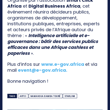
Organisé par l’association
Smart Click
Africa
et
Digital Business Africa
, cet
événement réunira décideurs publics,
organismes de développement,
institutions publiques, entreprises, experts
et acteurs privés de l’Afrique autour du
thème : «
Intelligence artificielle et e-
gouvernance : bâtir des services publics
efficaces dans une Afrique cashless et
paperless
».
Plus d’infos sur
www.e-gov.africa
et via
mail
event@e-gov.africa
.
Bonne navigation !
TAGS
ARTCI
NAMAHOUA BAMBA TOURÉ
STARLINK