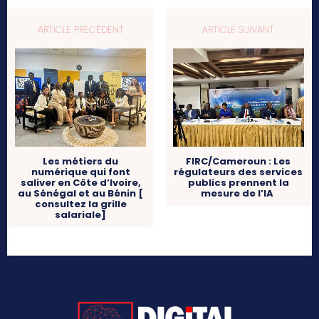
ARTICLE PRÉCÉDENT
ARTICLE SUIVANT
Les métiers du
FIRC/Cameroun : Les
numérique qui font
régulateurs des services
saliver en Côte d’Ivoire,
publics prennent la
au Sénégal et au Bénin [
mesure de l’IA
consultez la grille
salariale]