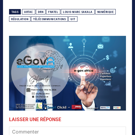
TAGS
ARTAC
DRN
FRATEL
LOUIS-MARC SAKALA
NUMÉRIQUE
RÉGULATION
TÉLÉCOMMUNICATIONS
UIT
LAISSER UNE RÉPONSE