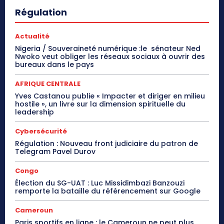
Régulation
Actualité
Nigeria / Souveraineté numérique :le sénateur Ned
Nwoko veut obliger les réseaux sociaux à ouvrir des
bureaux dans le pays
AFRIQUE CENTRALE
Yves Castanou publie « Impacter et diriger en milieu
hostile », un livre sur la dimension spirituelle du
leadership
Cybersécurité
Régulation : Nouveau front judiciaire du patron de
Telegram Pavel Durov
Congo
Élection du SG-UAT : Luc Missidimbazi Banzouzi
remporte la bataille du référencement sur Google
Cameroun
Paris sportifs en ligne : le Cameroun ne peut plus