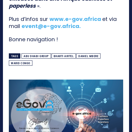
paperless
».
Plus d’infos sur
www.e-gov.africa
et via
mail
event@e-gov.africa
.
Bonne navigation !
TAGS
ABU DHABI GROUP
BHARTI AIRTEL
DANIEL MBERE
WARID CONGO