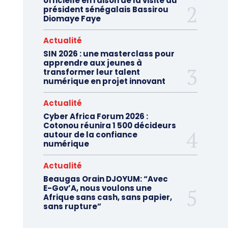
officielle en raison de la visite du
président sénégalais Bassirou
Diomaye Faye
Actualité
SIN 2026 : une masterclass pour
apprendre aux jeunes à
transformer leur talent
numérique en projet innovant
Actualité
Cyber Africa Forum 2026 :
Cotonou réunira 1 500 décideurs
autour de la confiance
numérique
Actualité
Beaugas Orain DJOYUM: “Avec
E-Gov’A, nous voulons une
Afrique sans cash, sans papier,
sans rupture”