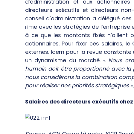
d’administration et aux actionnaire
directeurs exécutifs et directeurs non
conseil d’administration a délégué ces
rime avec les stratégies de l’entreprise 
à ce que les montants fixés n’aillent 
actionnaires. Pour fixer ces salaires, l
externes. Idem pour la revue constante d
un dynamisme du marché. «
Nous cro
humain doit être proportionné avec la 
nous considérons la combinaison compé
pour réaliser nos priorités stratégiques
»
Salaires des directeurs exécutifs che
Source : MTN Group [à noter, 1000 Rands