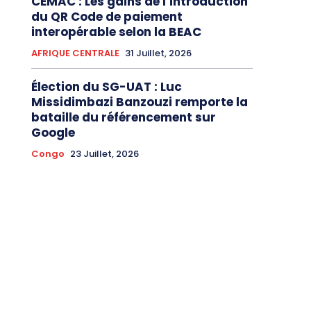
CEMAC : Les gains de l’introduction
du QR Code de paiement
interopérable selon la BEAC
AFRIQUE CENTRALE
31 Juillet, 2026
Élection du SG-UAT : Luc
Missidimbazi Banzouzi remporte la
bataille du référencement sur
Google
Congo
23 Juillet, 2026