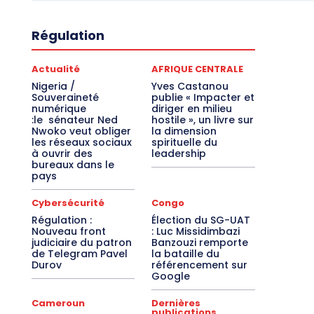
Régulation
Actualité
AFRIQUE CENTRALE
Nigeria /
Yves Castanou
Souveraineté
publie « Impacter et
numérique
diriger en milieu
:le sénateur Ned
hostile », un livre sur
Nwoko veut obliger
la dimension
les réseaux sociaux
spirituelle du
à ouvrir des
leadership
bureaux dans le
pays
Cybersécurité
Congo
Régulation :
Élection du SG-UAT
Nouveau front
: Luc Missidimbazi
judiciaire du patron
Banzouzi remporte
de Telegram Pavel
la bataille du
Durov
référencement sur
Google
Cameroun
Dernières
publications