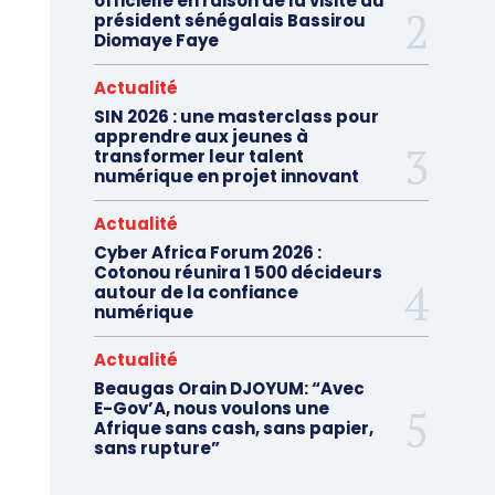
officielle en raison de la visite du
président sénégalais Bassirou
Diomaye Faye
Actualité
SIN 2026 : une masterclass pour
apprendre aux jeunes à
transformer leur talent
numérique en projet innovant
Actualité
Cyber Africa Forum 2026 :
Cotonou réunira 1 500 décideurs
autour de la confiance
numérique
Actualité
Beaugas Orain DJOYUM: “Avec
E-Gov’A, nous voulons une
Afrique sans cash, sans papier,
sans rupture”