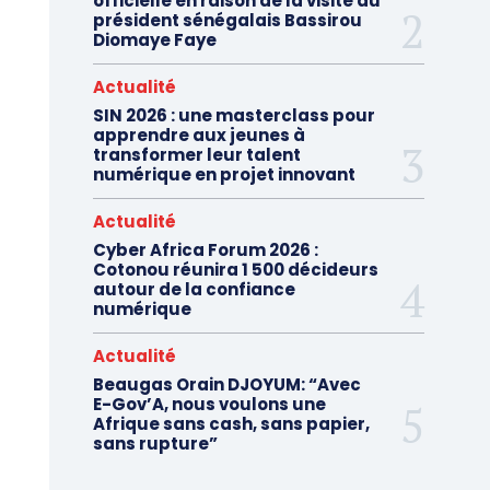
officielle en raison de la visite du
président sénégalais Bassirou
Diomaye Faye
Actualité
SIN 2026 : une masterclass pour
apprendre aux jeunes à
transformer leur talent
numérique en projet innovant
Actualité
Cyber Africa Forum 2026 :
Cotonou réunira 1 500 décideurs
autour de la confiance
numérique
Actualité
Beaugas Orain DJOYUM: “Avec
E-Gov’A, nous voulons une
Afrique sans cash, sans papier,
sans rupture”