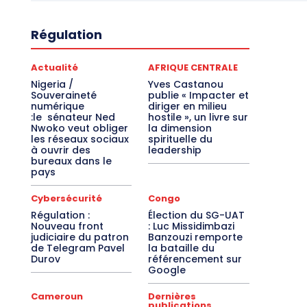
Régulation
Actualité
AFRIQUE CENTRALE
Nigeria /
Yves Castanou
Souveraineté
publie « Impacter et
numérique
diriger en milieu
:le sénateur Ned
hostile », un livre sur
Nwoko veut obliger
la dimension
les réseaux sociaux
spirituelle du
à ouvrir des
leadership
bureaux dans le
pays
Cybersécurité
Congo
Régulation :
Élection du SG-UAT
Nouveau front
: Luc Missidimbazi
judiciaire du patron
Banzouzi remporte
de Telegram Pavel
la bataille du
Durov
référencement sur
Google
Cameroun
Dernières
publications