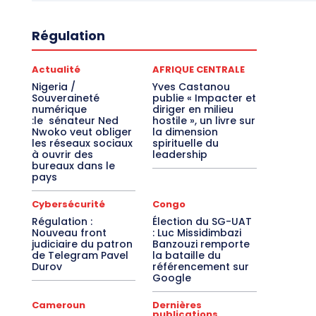
Régulation
Actualité
AFRIQUE CENTRALE
Nigeria /
Yves Castanou
Souveraineté
publie « Impacter et
numérique
diriger en milieu
:le sénateur Ned
hostile », un livre sur
Nwoko veut obliger
la dimension
les réseaux sociaux
spirituelle du
à ouvrir des
leadership
bureaux dans le
pays
Cybersécurité
Congo
Régulation :
Élection du SG-UAT
Nouveau front
: Luc Missidimbazi
judiciaire du patron
Banzouzi remporte
de Telegram Pavel
la bataille du
Durov
référencement sur
Google
Cameroun
Dernières
publications