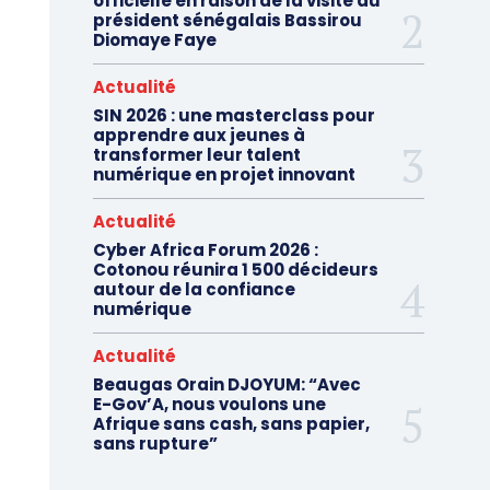
officielle en raison de la visite du
président sénégalais Bassirou
Diomaye Faye
Actualité
SIN 2026 : une masterclass pour
apprendre aux jeunes à
transformer leur talent
numérique en projet innovant
Actualité
Cyber Africa Forum 2026 :
Cotonou réunira 1 500 décideurs
autour de la confiance
numérique
Actualité
Beaugas Orain DJOYUM: “Avec
E-Gov’A, nous voulons une
Afrique sans cash, sans papier,
sans rupture”