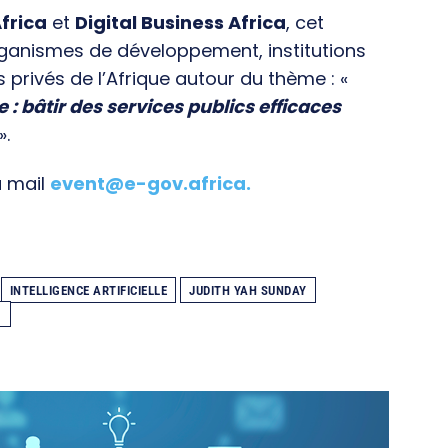
frica
et
Digital Business Africa
, cet
rganismes de développement, institutions
s privés de l’Afrique autour du thème : «
e : bâtir des services publics efficaces
».
a mail
event@e-gov.africa
.
INTELLIGENCE ARTIFICIELLE
JUDITH YAH SUNDAY
1