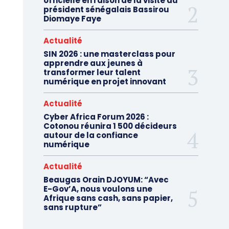
officielle en raison de la visite du
président sénégalais Bassirou
Diomaye Faye
Actualité
SIN 2026 : une masterclass pour
apprendre aux jeunes à
transformer leur talent
numérique en projet innovant
Actualité
Cyber Africa Forum 2026 :
Cotonou réunira 1 500 décideurs
autour de la confiance
numérique
Actualité
Beaugas Orain DJOYUM: “Avec
E-Gov’A, nous voulons une
Afrique sans cash, sans papier,
sans rupture”