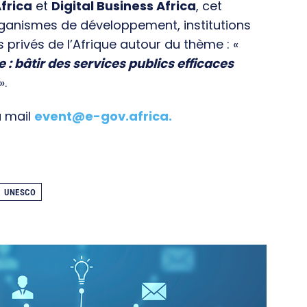
frica
et
Digital Business Africa
, cet
rganismes de développement, institutions
s privés de l’Afrique autour du thème : «
e : bâtir des services publics efficaces
».
a mail
event@e-gov.africa
.
UNESCO