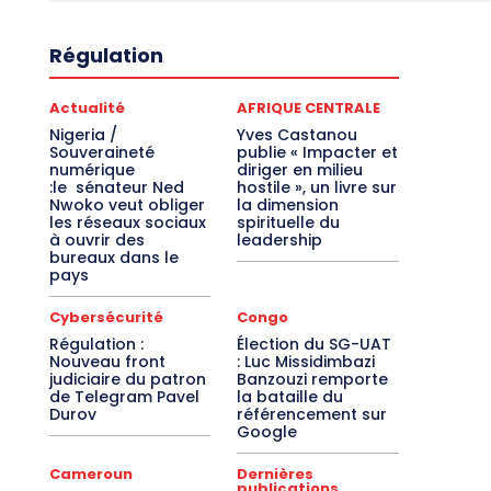
Régulation
Actualité
AFRIQUE CENTRALE
Nigeria /
Yves Castanou
Souveraineté
publie « Impacter et
numérique
diriger en milieu
:le sénateur Ned
hostile », un livre sur
Nwoko veut obliger
la dimension
les réseaux sociaux
spirituelle du
à ouvrir des
leadership
bureaux dans le
pays
Cybersécurité
Congo
Régulation :
Élection du SG-UAT
Nouveau front
: Luc Missidimbazi
judiciaire du patron
Banzouzi remporte
de Telegram Pavel
la bataille du
Durov
référencement sur
Google
Cameroun
Dernières
publications