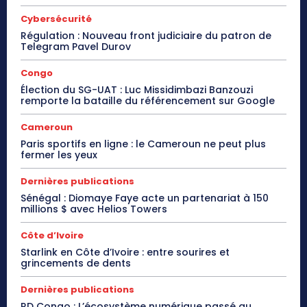
Cybersécurité
Régulation : Nouveau front judiciaire du patron de
Telegram Pavel Durov
Congo
Élection du SG-UAT : Luc Missidimbazi Banzouzi
remporte la bataille du référencement sur Google
Cameroun
Paris sportifs en ligne : le Cameroun ne peut plus
fermer les yeux
Dernières publications
Sénégal : Diomaye Faye acte un partenariat à 150
millions $ avec Helios Towers
Côte d’Ivoire
Starlink en Côte d’Ivoire : entre sourires et
grincements de dents
Dernières publications
RD Congo : L’écosystème numérique passé au