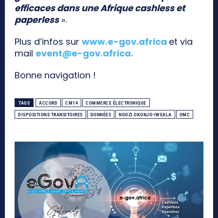
efficaces dans une Afrique cashless et
paperless
».
Plus d’infos sur
www.e-gov.africa
et via
mail
event@e-gov.africa
.
Bonne navigation !
TAGS
ACCORD
CM14
COMMERCE ÉLECTRONIQUE
DISPOSITIONS TRANSITOIRES
DONNÉES
NGOZI OKONJO-IWEALA
OMC