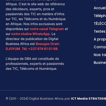
Afrique. C'est le site web de référence
Accuei
des décideurs, experts, pros et
passionnés des TIC en matière d'infos
Téléph
sur TIC, les Télécoms et du Numérique
TÉLÉC
en Afrique. Nos infos exclusives sont
disponibles sur
notre canal
Telegram
et
Texte
sur
notre chaîne
WhatsApp
. Le
directeur de publication de Digital
A prop
Business Africa est
Beaugas Orain
Conta
DJOYUM
.
Tél:
+237 674 61 01 68.
Nos ta
L'équipe de DBA est constituée de
Busine
professionnels, experts et passionnés
des TIC, Télécoms et Numérique.
© (2011 - 2024) Digital Business Africa, par
ICT Media STRATEGI