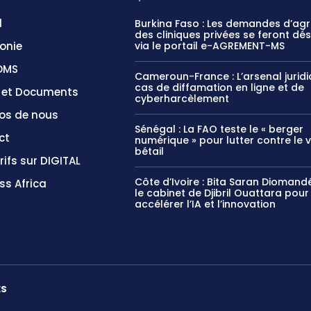
l
Burkina Faso : Les demandes d’ag
des cliniques privées se feront dé
onie
via le portail e-AGREMENT-MS
OMS
Cameroun-France : L’arsenal jurid
cas de diffamation en ligne et de
s et Documents
cyberharcèlement
os de nous
Sénégal : La FAO teste le « berger
ct
numérique » pour lutter contre le 
bétail
rifs sur DIGITAL
Côte d’Ivoire : Bita Saran Diomandé
ss Africa
le cabinet de Djibril Ouattara pour
accélérer l’IA et l’innovation
ES