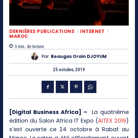
DERNIÈRES PUBLICATIONS
INTERNET
MAROC
3
min.
de lecture
Par
Beaugas Orain DJOYUM
25 octobre, 2019
[Digital Business Africa] –
La quatrième
édition du Salon Africa IT Expo (
AITEX 2019
)
s’est ouverte ce 24 octobre à Rabat au
Maroc. Le salon a été officiellement ouvert