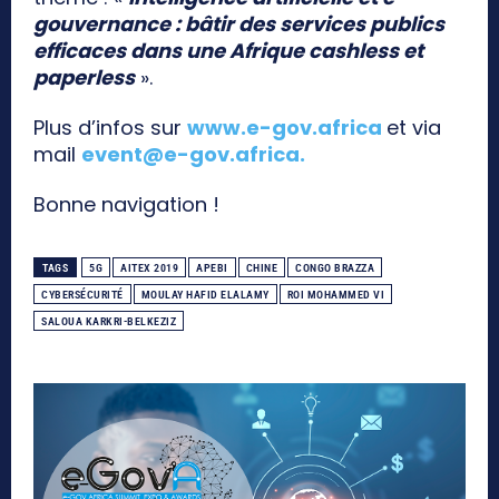
gouvernance : bâtir des services publics
efficaces dans une Afrique cashless et
paperless
».
Plus d’infos sur
www.e-gov.africa
et via
mail
event@e-gov.africa
.
Bonne navigation !
TAGS
5G
AITEX 2019
APEBI
CHINE
CONGO BRAZZA
CYBERSÉCURITÉ
MOULAY HAFID ELALAMY
ROI MOHAMMED VI
SALOUA KARKRI-BELKEZIZ