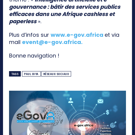
gouvernance : bâtir des services publics
efficaces dans une Afrique cashless et
paperless
».
Plus d’infos sur
www.e-gov.africa
et via
mail
event@e-gov.africa
.
Bonne navigation !
TAGS
PAUL BIYA
RÉSEAUX SOCIAUX