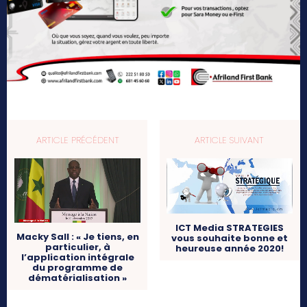
ARTICLE PRÉCÉDENT
ARTICLE SUIVANT
ICT Media STRATEGIES
Macky Sall : « Je tiens, en
vous souhaite bonne et
particulier, à
heureuse année 2020!
l’application intégrale
du programme de
dématérialisation »