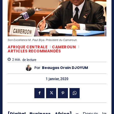
Son Excellence M. Paul Biya. Président du Cameroun.
AFRIQUE CENTRALE
CAMEROUN
ARTICLES RECOMMANDÉS
2
min.
de lecture
Par
Beaugas Orain DJOYUM
1 janvier, 2020
[Digital Business Africa] –
Depuis la