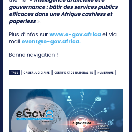
gouvernance : bâtir des services publics
efficaces dans une Afrique cashless et
paperless
».
Plus d’infos sur
www.e-gov.africa
et via
mail
event@e-gov.africa
.
Bonne navigation !
TAGS
CASIER JUDICIAIRE
CERTIFICAT DE NATIONALITÉ
NUMÉRIQUE