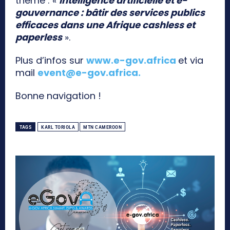
thème : «
Intelligence artificielle et e-
gouvernance : bâtir des services publics
efficaces dans une Afrique cashless et
paperless
».
Plus d’infos sur
www.e-gov.africa
et via
mail
event@e-gov.africa
.
Bonne navigation !
TAGS
KARL TORIOLA
MTN CAMEROON