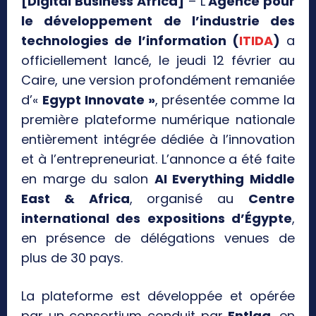
[Digital Business Africa]
– L’
Agence pour
le développement de l’industrie des
technologies de l’information (
ITIDA
)
a
officiellement lancé, le jeudi 12 février au
Caire, une version profondément remaniée
d’«
Egypt Innovate »
, présentée comme la
première plateforme numérique nationale
entièrement intégrée dédiée à l’innovation
et à l’entrepreneuriat. L’annonce a été faite
en marge du salon
AI Everything Middle
East & Africa
, organisé au
Centre
international des expositions d’Égypte
,
en présence de délégations venues de
plus de 30 pays.
La plateforme est développée et opérée
par un consortium conduit par
Entlaq
, en