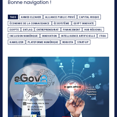
Bonne navigation !
TAGS
AHMED ELZAHER
ALLIANCE PUBLIC-PRIVÉ
CAPITAL-RISQUE
ÉCONOMIE DE LA CONNAISSANCE
ÉCOSYSTÈME
EGYPT INNOVATE
EGYPTE
ENTLAQ
ENTREPRENEURIAT
FINANCEMENT
HUB RÉGIONAL
INCLUSION NUMÉRIQUE
INNOVATION
INTELLIGENCE ARTIFICIELLE
ITIDA
KAMELIZER
PLATEFORME NUMÉRIQUE
ROBUSTA
START-UP