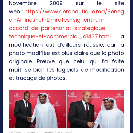
Novembre 2009 sur le site
web :
https://www.aeronautique.ma/Seneg
al-Airlines-et-Emirates-signent-un-
accord-de-partenariat-strategique-
technique-et-commercial_a1437.html
. La
modification est d’ailleurs réussie, car la
photo modifiée est plus claire que la photo
originale. Preuve que celui qui l’a faite
maîtrise bien les logiciels de modification
et trucage de photos.
Le Fake en premier et l’original en second