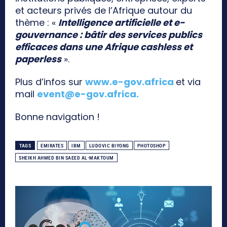
et acteurs privés de l’Afrique autour du
thème : «
Intelligence artificielle et e-
gouvernance : bâtir des services publics
efficaces dans une Afrique cashless et
paperless
».
Plus d’infos sur
www.e-gov.africa
et via
mail
event@e-gov.africa
.
Bonne navigation !
TAGS
EMIRATES
IBM
LUDOVIC BIYONG
PHOTOSHOP
SHEIKH AHMED BIN SAEED AL-MAKTOUM