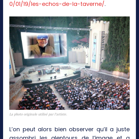
0/01/19/les-echos-de-la-taverne/
.
La photo originale utilisé par l’artiste.
L’on peut alors bien observer qu’il a juste
assombri les alentours de l’image et a