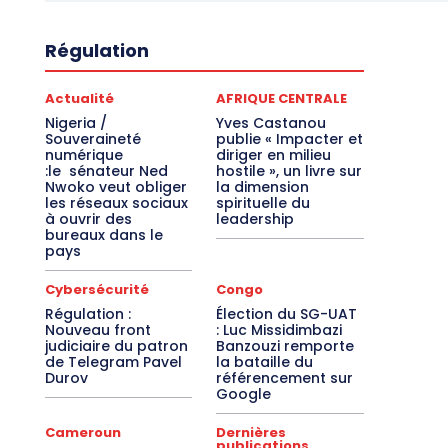
Régulation
Actualité
AFRIQUE CENTRALE
Nigeria /
Yves Castanou
Souveraineté
publie « Impacter et
numérique
diriger en milieu
:le sénateur Ned
hostile », un livre sur
Nwoko veut obliger
la dimension
les réseaux sociaux
spirituelle du
à ouvrir des
leadership
bureaux dans le
pays
Cybersécurité
Congo
Régulation :
Élection du SG-UAT
Nouveau front
: Luc Missidimbazi
judiciaire du patron
Banzouzi remporte
de Telegram Pavel
la bataille du
Durov
référencement sur
Google
Cameroun
Dernières
publications