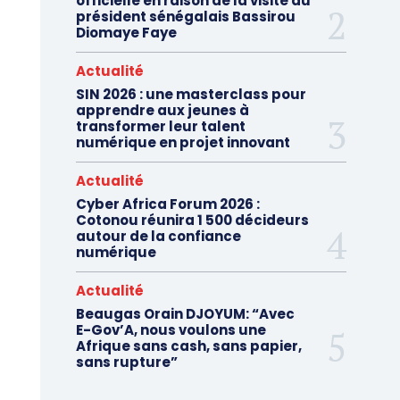
officielle en raison de la visite du
président sénégalais Bassirou
Diomaye Faye
Actualité
SIN 2026 : une masterclass pour
apprendre aux jeunes à
transformer leur talent
numérique en projet innovant
Actualité
Cyber Africa Forum 2026 :
Cotonou réunira 1 500 décideurs
autour de la confiance
numérique
Actualité
Beaugas Orain DJOYUM: “Avec
E-Gov’A, nous voulons une
Afrique sans cash, sans papier,
sans rupture”