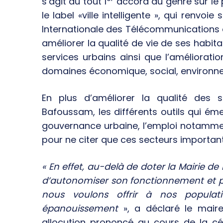
s’agit du tout 1
accord du genre sur le p
le label «ville intelligente », qui renvoi
Internationale des Télécommunications 
améliorer la qualité de vie de ses habitan
services urbains ainsi que l’amélioratio
domaines économique, social, environnem
En plus d’améliorer la qualité des
Bafoussam, les différents outils qui éme
gouvernance urbaine, l’emploi notamment 
pour ne citer que ces secteurs important
« En effet, au-delà de doter la Mairie de 
d’autonomiser son fonctionnement et pa
nous voulons offrir à nos popula
épanouissement
», a déclaré le mair
allocution prononcé au cours de la c