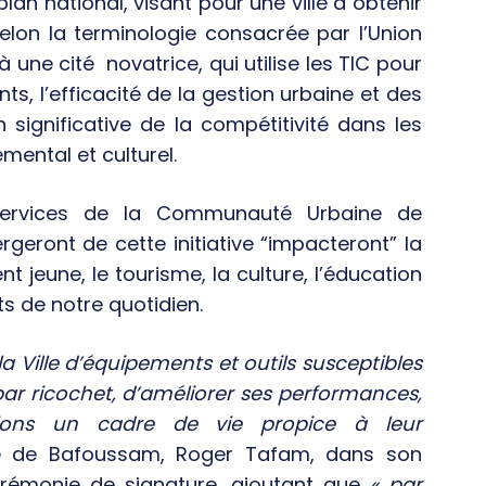
lan national, visant pour une ville à obtenir
e selon la terminologie consacrée par l’Union
à une cité
novatrice, qui utilise les TIC pour
ts, l’efficacité de la gestion urbaine et des
n significative de la compétitivité dans les
ental et culturel.
 services de la Communauté Urbaine de
rgeront de cette initiative “impacteront” la
jeune, le tourisme, la culture, l’éducation
s de notre quotidien.
la Ville d’équipements et outils susceptibles
r ricochet, d’améliorer ses performances,
tions un cadre de vie propice à leur
e de Bafoussam, Roger Tafam, dans son
érémonie de signature, ajoutant que
« par