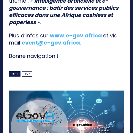
thème : «
Intelligence artificielle et e-
gouvernance : bâtir des services publics
efficaces dans une Afrique cashless et
paperless
».
Plus d’infos sur
www.e-gov.africa
et via
mail
event@e-gov.africa
.
Bonne navigation !
TAGS
IPV6