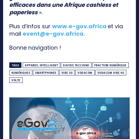
efficaces dans une Afrique cashless et
paperless
».
Plus d’infos sur
www.e-gov.africa
et via
mail
event@e-gov.africa
.
Bonne navigation !
TAGS
APPAREIL INTELLIGENT
DAVIDE TACCHINO
FRACTURE NUMÉRIQUE
NUMÉRIQUES
SMARTPHONES
VIBE 3G
VODACOM
VODACOM VIBE 4G
VOLTE