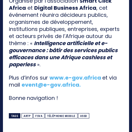
Organisé par l’association
Smart Click
Africa
et
Digital Business Africa
, cet
événement réunira décideurs publics,
organismes de développement,
institutions publiques, entreprises, experts
et acteurs privés de l’Afrique autour du
thème : «
Intelligence artificielle et e-
gouvernance : bâtir des services publics
efficaces dans une Afrique cashless et
paperless
».
Plus d’infos sur
www.e-gov.africa
et via
mail
event@e-gov.africa
.
Bonne navigation !
TAGS
ARTP
FSVA
TÉLÉPHONIE MOBILE
USSD