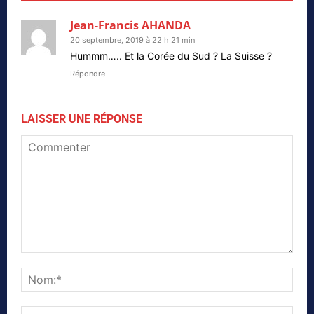
Jean-Francis AHANDA
20 septembre, 2019 à 22 h 21 min
Hummm….. Et la Corée du Sud ? La Suisse ?
Répondre
LAISSER UNE RÉPONSE
Commenter
Nom
Emai