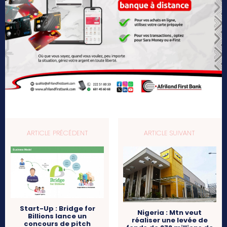
ARTICLE PRÉCÉDENT
ARTICLE SUIVANT
Start-Up : Bridge for
Nigeria : Mtn veut
Billions lance un
réaliser une levée de
concours de pitch