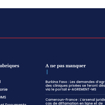
ubriques
A ne pas manquer
l
Burkina Faso : Les demandes d’ag
des cliniques privées se feront dé
onie
via le portail e-AGREMENT-MS
OMS
Cameroun-France : L’arsenal jurid
cas de diffamation en ligne et de
s et Documents