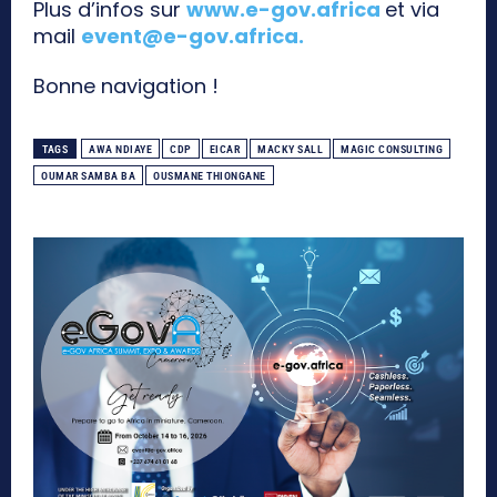
Plus d’infos sur
www.e-gov.africa
et via
mail
event@e-gov.africa
.
Bonne navigation !
TAGS
AWA NDIAYE
CDP
EICAR
MACKY SALL
MAGIC CONSULTING
OUMAR SAMBA BA
OUSMANE THIONGANE