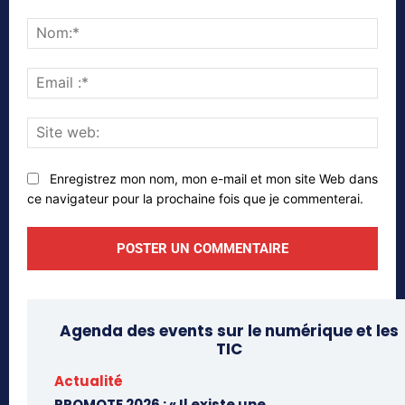
Commenter
Nom
Emai
:*
Site
web
Enregistrez mon nom, mon e-mail et mon site Web dans
ce navigateur pour la prochaine fois que je commenterai.
Agenda des events sur le numérique et les
TIC
Actualité
PROMOTE 2026 : « Il existe une