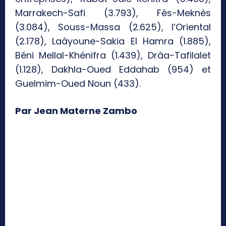
Marrakech-Safi (3.793), Fès-Meknès
(3.084), Souss-Massa (2.625), l’Oriental
(2.178), Laâyoune-Sakia El Hamra (1.885),
Béni Mellal-Khénifra (1.439), Drâa-Tafilalet
(1.128), Dakhla-Oued Eddahab (954) et
Guelmim-Oued Noun (433).
Par Jean Materne Zambo