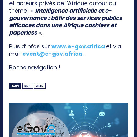
et acteurs privés de l’Afrique autour du
thème : «
Intelligence artificielle et e-
gouvernance : bâtir des services publics
efficaces dans une Afrique cashless et
paperless
».
Plus d’infos sur
www.e-gov.africa
et via
mail
event@e-gov.africa
.
Bonne navigation !
TAGS
RMB
YUAN