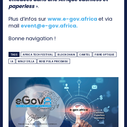
paperless
».
Plus d’infos sur
www.e-gov.africa
et via
mail
event@e-gov.africa
.
Bonne navigation !
TAGS
AFRICA TECH FESTIVAL
BLOCKCHAIN
CAMTEL
FIBRE OPTIQUE
IA
NFALY SYLLA
ROSE POLA PRICEMOU