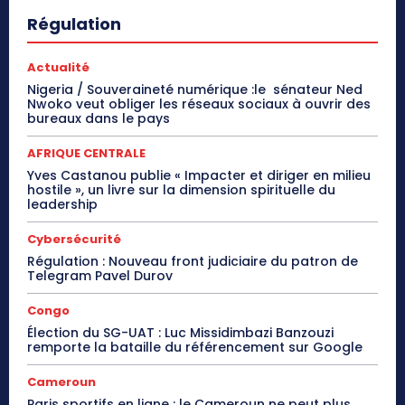
Régulation
Actualité
Nigeria / Souveraineté numérique :le sénateur Ned
Nwoko veut obliger les réseaux sociaux à ouvrir des
bureaux dans le pays
AFRIQUE CENTRALE
Yves Castanou publie « Impacter et diriger en milieu
hostile », un livre sur la dimension spirituelle du
leadership
Cybersécurité
Régulation : Nouveau front judiciaire du patron de
Telegram Pavel Durov
Congo
Élection du SG-UAT : Luc Missidimbazi Banzouzi
remporte la bataille du référencement sur Google
Cameroun
Paris sportifs en ligne : le Cameroun ne peut plus