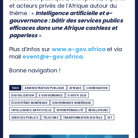
et acteurs privés de l’Afrique autour du
thème : «
Intelligence artificielle et e-
gouvernance : bâtir des services publics
efficaces dans une Afrique cashless et
paperless
».
Plus d’infos sur
www.e-gov.africa
et via
mail
event@e-gov.africa
.
Bonne navigation !
TAGS
ADMINISTRATION PUBLIQUE
AFRIQUE
COORDINATION
DIGITALISATION
E-GOUVERNANCE
E-GOV’A 2026
ÉCOSYSTÈME NUMÉRIQUE
GOUVERNANCE NUMÉRIQUE
INTELLIGENCE ARTIFICIELLE
INTEROPÉRABILITÉ
RÉGULATEURS
SERVICES PUBLICS
TELECOMS
TRANSFORMATION DIGITALE
UIT