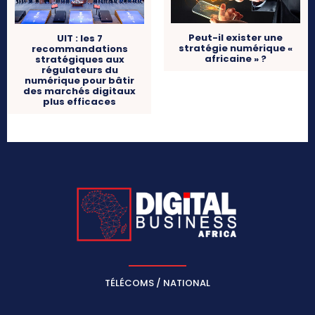
Peut-il exister une
UIT : les 7
stratégie numérique «
recommandations
africaine » ?
stratégiques aux
régulateurs du
numérique pour bâtir
des marchés digitaux
plus efficaces
TÉLÉCOMS / NATIONAL