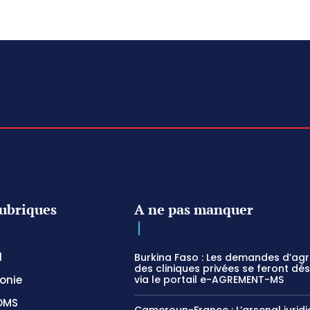
ubriques
A ne pas manquer
l
Burkina Faso : Les demandes d’ag
des cliniques privées se feront dé
onie
via le portail e-AGREMENT-MS
OMS