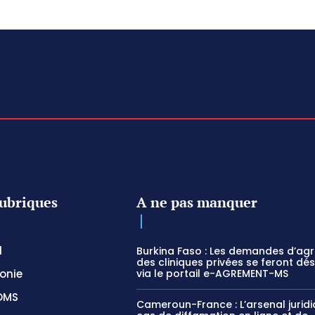
ubriques
A ne pas manquer
l
Burkina Faso : Les demandes d’ag
des cliniques privées se feront dé
onie
via le portail e-AGREMENT-MS
OMS
Cameroun-France : L’arsenal jurid