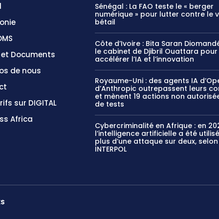
l
Sénégal : La FAO teste le « berger
numérique » pour lutter contre le 
onie
bétail
OMS
Côte d’Ivoire : Bita Saran Diomandé
le cabinet de Djibril Ouattara pour
s et Documents
accélérer l’IA et l’innovation
os de nous
Royaume-Uni : des agents IA d’Op
ct
d’Anthropic outrepassent leurs c
et mènent 19 actions non autorisée
rifs sur DIGITAL
de tests
ss Africa
Cybercriminalité en Afrique : en 20
l’intelligence artificielle a été utili
plus d’une attaque sur deux, selon
INTERPOL
ES