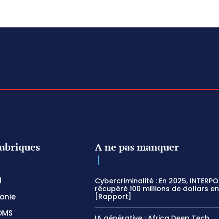
ubriques
A ne pas manquer
l
Cybercriminalité : En 2025, INTERPO
récupéré 100 millions de dollars en
onie
[Rapport]
OMS
IA générative : Africa Deep Tech