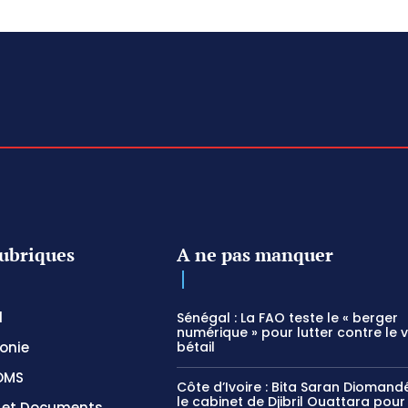
ubriques
A ne pas manquer
l
Sénégal : La FAO teste le « berger
numérique » pour lutter contre le 
onie
bétail
OMS
Côte d’Ivoire : Bita Saran Diomandé
le cabinet de Djibril Ouattara pour
s et Documents