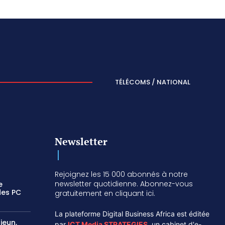
TÉLÉCOMS / NATIONAL
Newsletter
Rejoignez les 15 000 abonnés à notre
newsletter quotidienne. Abonnez-vous
e
des PC
gratuitement en cliquant ici.
La plateforme Digital Business Africa est éditée
jeun,
par
ICT Media STRATEGIES
,
un cabinet d'e-